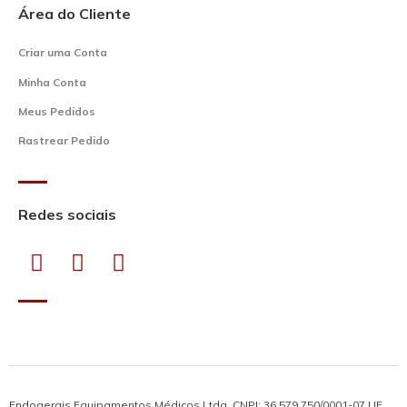
Área do Cliente
Criar uma Conta
Minha Conta
Meus Pedidos
Rastrear Pedido
Redes sociais
Endogerais Equipamentos Médicos Ltda. CNPJ: 36.579.750/0001-07 | IE