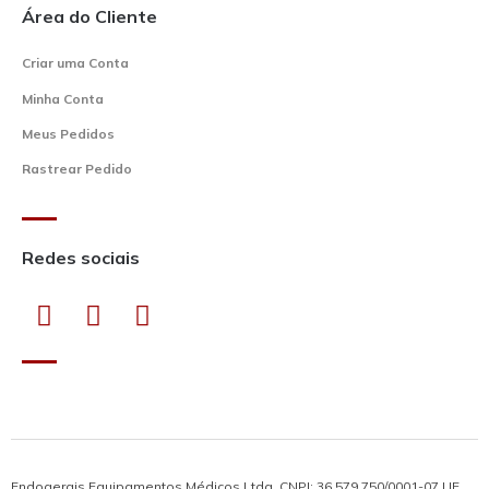
Área do Cliente
Criar uma Conta
Minha Conta
Meus Pedidos
Rastrear Pedido
Redes sociais
Endogerais Equipamentos Médicos Ltda. CNPJ: 36.579.750/0001-07 | IE