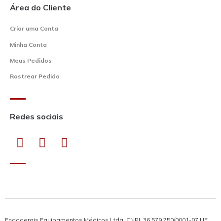
Área do Cliente
Criar uma Conta
Minha Conta
Meus Pedidos
Rastrear Pedido
Redes sociais
Endogerais Equipamentos Médicos Ltda. CNPJ: 36.579.750/0001-07 | IE