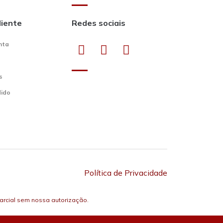
liente
Redes sociais
nta
s
dido
Política de Privacidade
 parcial sem nossa autorização.