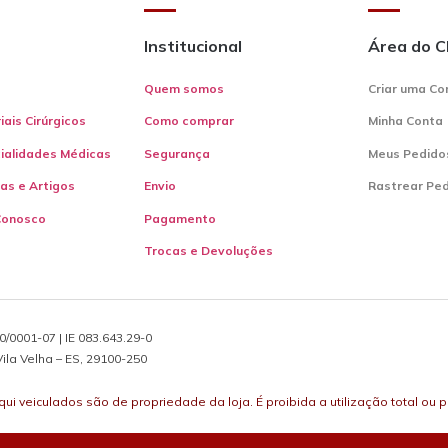
Institucional
Área do C
Quem somos
Criar uma Co
iais Cirúrgicos
Como comprar
Minha Conta
ialidades Médicas
Segurança
Meus Pedido
ias e Artigos
Envio
Rastrear Pe
Conosco
Pagamento
Trocas e Devoluções
/0001-07 | IE 083.643.29-0
ila Velha – ES, 29100-250
aqui veiculados são de propriedade da loja. É proibida a utilização total ou