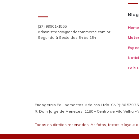
Blog
(27) 99901-1555
Home
administracao@endocommerce.com.br
Segunda à Sexta das 8h às 18h
Mater
Espec
Notíc
Fale 
Endogerais Equipamentos Médicos Ltda. CNPJ: 36.579.750
R. Dom Jorge de Menezes, 1180 – Centro de Vila Velha – V
Todos os direitos reservados. As fotos, textos e layout 