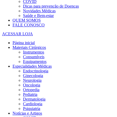
COVID
Dicas para prevenção de Doenças
Novidades Médicas
Saúde e Bem-estar
QUEM SOMOS
FALE CONOSCO
ACESSAR LOJA
Página inicial
Materiais Cirúrgicos
Instrumentos
Consumíveis
Equipamentos
Especialidades Médicas
Endocrinologia
Ginecologia
Neurologia
Oncologia
Ortopedia
Pediatria
Dermatologia
Cardiologia
Psiquiatria
Notícias e Artigos