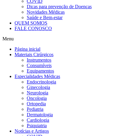
COVID
Dicas para prevenção de Doenças
Novidades Médicas
Saúde e Bem-estar
QUEM SOMOS
FALE CONOSCO
Menu
Página inicial
Materiais Cirúrgicos
Instrumentos
Consumíveis
Equipamentos
Especialidades Médicas
Endocrinologia
Ginecologia
Neurologia
Oncologia
Ortopedia
Pediatria
Dermatologia
Cardiologia
Psiquiatria
Notícias e Artigos