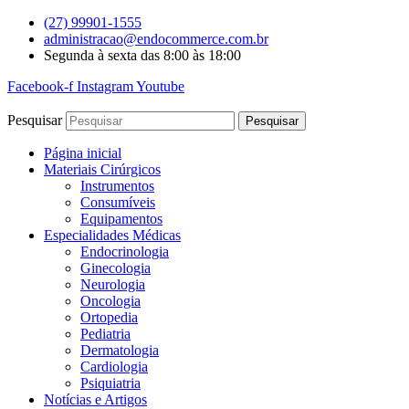
Ir
(27) 99901-1555
para
administracao@endocommerce.com.br
o
Segunda à sexta das 8:00 às 18:00
conteúdo
Facebook-f
Instagram
Youtube
Pesquisar
Pesquisar
Página inicial
Materiais Cirúrgicos
Instrumentos
Consumíveis
Equipamentos
Especialidades Médicas
Endocrinologia
Ginecologia
Neurologia
Oncologia
Ortopedia
Pediatria
Dermatologia
Cardiologia
Psiquiatria
Notícias e Artigos