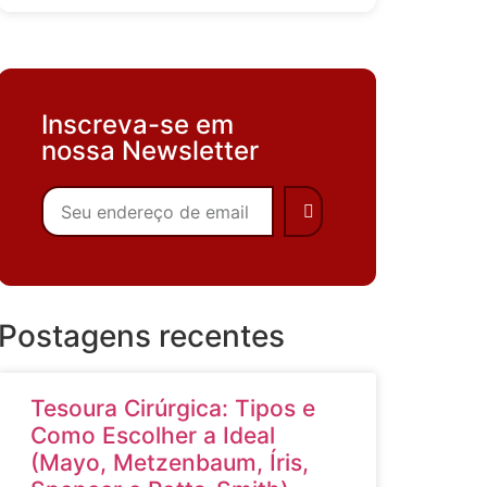
Inscreva-se em
nossa Newsletter
Postagens recentes
Tesoura Cirúrgica: Tipos e
Como Escolher a Ideal
(Mayo, Metzenbaum, Íris,