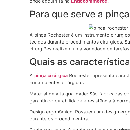
onde adquiri-la na
Endocommerce
.
Para que serve a pinç
A pinça Rochester é um instrumento cirúrgico
tecidos durante procedimentos cirúrgicos. S
cirurgiões realizem uma variedade de tarefas
Quais as característic
A
pinça cirúrgica
Rochester apresenta caracte
em ambientes cirúrgicos:
Material de alta qualidade: São fabricadas c
garantindo durabilidade e resistência à corro
Design ergonômico: Possuem um design ergo
durante os procedimentos.
Ponta serrilhada: A ponta serrilhada das
pinç