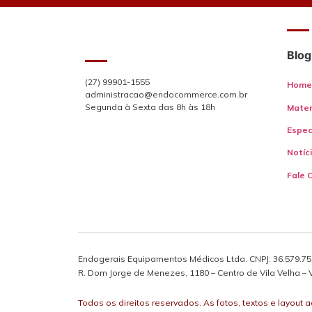
Blog
(27) 99901-1555
Home
administracao@endocommerce.com.br
Segunda à Sexta das 8h às 18h
Mater
Espec
Notíc
Fale 
Endogerais Equipamentos Médicos Ltda. CNPJ: 36.579.750
R. Dom Jorge de Menezes, 1180 – Centro de Vila Velha – V
Todos os direitos reservados. As fotos, textos e layout 