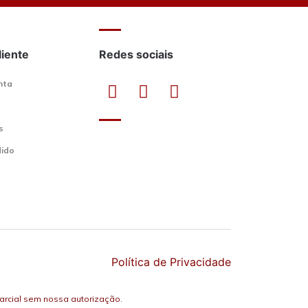
liente
Redes sociais
nta
s
dido
Política de Privacidade
 parcial sem nossa autorização.