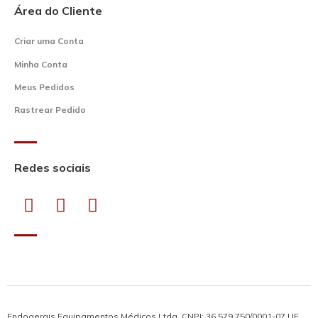
Área do Cliente
Criar uma Conta
Minha Conta
Meus Pedidos
Rastrear Pedido
Redes sociais
Endogerais Equipamentos Médicos Ltda. CNPJ: 36.579.750/0001-07 | IE