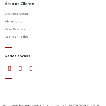
Área do Cliente
Criar uma Conta
Minha Conta
Meus Pedidos
Rastrear Pedido
Redes sociais
Endogerais Equipamentos Médicos Ltda. CNPJ: 36.579.750/0001-07 | IE