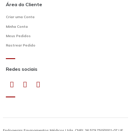
Área do Cliente
Criar uma Conta
Minha Conta
Meus Pedidos
Rastrear Pedido
Redes sociais
Endogerais Equipamentos Médicos Ltda. CNPJ: 36.579.750/0001-07 | IE