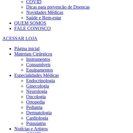
COVID
Dicas para prevenção de Doenças
Novidades Médicas
Saúde e Bem-estar
QUEM SOMOS
FALE CONOSCO
ACESSAR LOJA
Página inicial
Materiais Cirúrgicos
Instrumentos
Consumíveis
Equipamentos
Especialidades Médicas
Endocrinologia
Ginecologia
Neurologia
Oncologia
Ortopedia
Pediatria
Dermatologia
Cardiologia
Psiquiatria
Notícias e Artigos