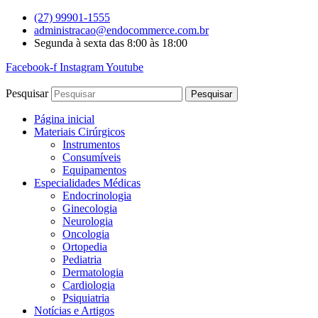
Ir
(27) 99901-1555
para
administracao@endocommerce.com.br
o
Segunda à sexta das 8:00 às 18:00
conteúdo
Facebook-f
Instagram
Youtube
Pesquisar
Pesquisar
Página inicial
Materiais Cirúrgicos
Instrumentos
Consumíveis
Equipamentos
Especialidades Médicas
Endocrinologia
Ginecologia
Neurologia
Oncologia
Ortopedia
Pediatria
Dermatologia
Cardiologia
Psiquiatria
Notícias e Artigos