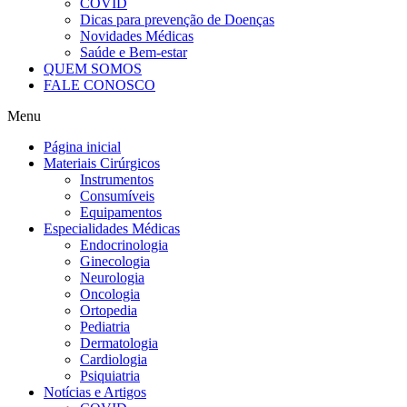
COVID
Dicas para prevenção de Doenças
Novidades Médicas
Saúde e Bem-estar
QUEM SOMOS
FALE CONOSCO
Menu
Página inicial
Materiais Cirúrgicos
Instrumentos
Consumíveis
Equipamentos
Especialidades Médicas
Endocrinologia
Ginecologia
Neurologia
Oncologia
Ortopedia
Pediatria
Dermatologia
Cardiologia
Psiquiatria
Notícias e Artigos