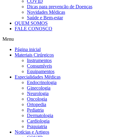
COVID
Dicas para prevenção de Doenças
Novidades Médicas
Saúde e Bem-estar
QUEM SOMOS
FALE CONOSCO
Menu
Página inicial
Materiais Cirúrgicos
Instrumentos
Consumíveis
Equipamentos
Especialidades Médicas
Endocrinologia
Ginecologia
Neurologia
Oncologia
Ortopedia
Pediatria
Dermatologia
Cardiologia
Psiquiatria
Notícias e Artigos