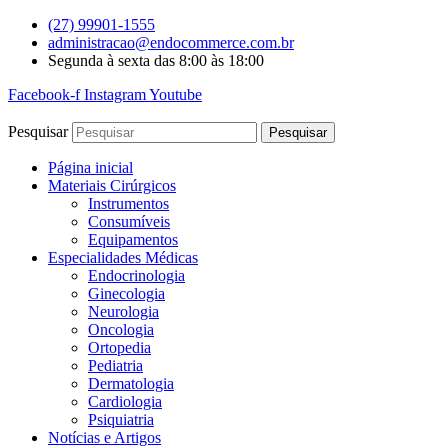
Ir
(27) 99901-1555
para
administracao@endocommerce.com.br
o
Segunda à sexta das 8:00 às 18:00
conteúdo
Facebook-f
Instagram
Youtube
Pesquisar
Pesquisar
Página inicial
Materiais Cirúrgicos
Instrumentos
Consumíveis
Equipamentos
Especialidades Médicas
Endocrinologia
Ginecologia
Neurologia
Oncologia
Ortopedia
Pediatria
Dermatologia
Cardiologia
Psiquiatria
Notícias e Artigos