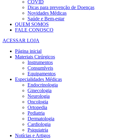
COVID
Dicas para prevenção de Doenças
Novidades Médicas
Saúde e Bem-estar
QUEM SOMOS
FALE CONOSCO
ACESSAR LOJA
Página inicial
Materiais Cirúrgicos
Instrumentos
Consumíveis
Equipamentos
Especialidades Médicas
Endocrinologia
Ginecologia
Neurologia
Oncologia
Ortopedia
Pediatria
Dermatologia
Cardiologia
Psiquiatria
Notícias e Artigos